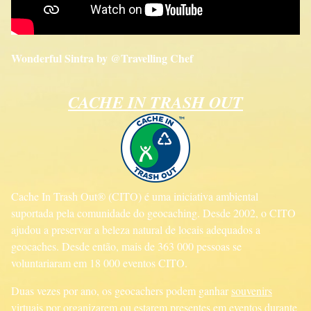
Wonderful Sintra by @Travelling Chef
CACHE IN TRASH OUT
Cache In Trash Out® (CITO) é uma iniciativa ambiental
suportada pela comunidade do geocaching. Desde 2002, o CITO
ajudou a preservar a beleza natural de locais adequados a
geocaches. Desde então, mais de 363 000 pessoas se
voluntariaram em 18 000 eventos CITO.
Duas vezes por ano, os geocachers podem ganhar
souvenirs
virtuais por organizarem ou estarem presentes em eventos durante