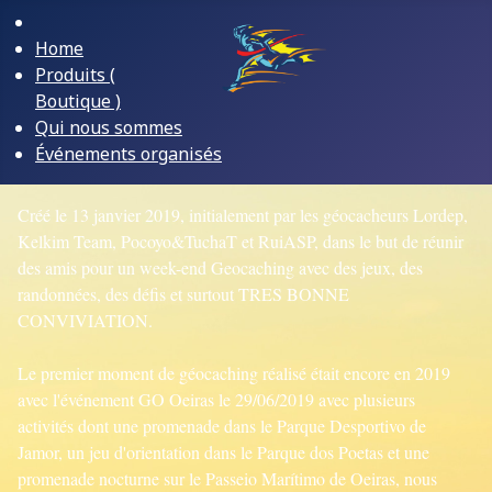
Home
Produits (
Boutique )
Qui nous sommes
Événements organisés
Créé le 13 janvier 2019, initialement par les géocacheurs Lordep,
Kelkim Team, Pocoyo&TuchaT et RuiASP, dans le but de réunir
des amis pour un week-end Geocaching avec des jeux, des
randonnées, des défis et surtout TRES BONNE
CONVIVIATION.
Le premier moment de géocaching réalisé était encore en 2019
avec l'événement GO Oeiras le 29/06/2019 avec plusieurs
activités dont une promenade dans le Parque Desportivo de
Jamor, un jeu d'orientation dans le Parque dos Poetas et une
promenade nocturne sur le Passeio Marítimo de Oeiras, nous