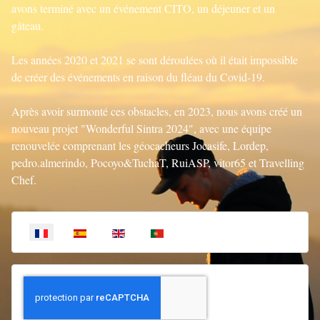
avons terminé avec un événement CITO, un déjeuner et un
gâteau.
Les années 2020 et 2021 se sont déroulées où il était impossible
de créer des événements en raison du fléau du Covid-19.
Après avoir surmonté ces obstacles, en 2023, nous avons créé un
nouveau projet "Wonderful Sintra 2024", avec une équipe
renouvelée comprenant les géocacheurs Jocasife, Lordep,
pedro.almerindo, Pocoyo&TuchaT, RuiASP, vitor65 et
Travelling
Chef
.
Sélectionnez votre langue